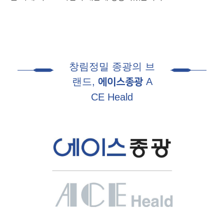
창림정밀 종광의 브
랜드,
A
에이스종광
CE Heald