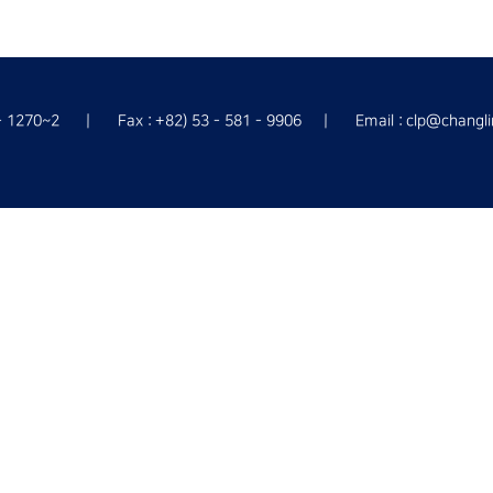
 - 1270~2
Fax : +82) 53 - 581 - 9906
Email : clp@changli